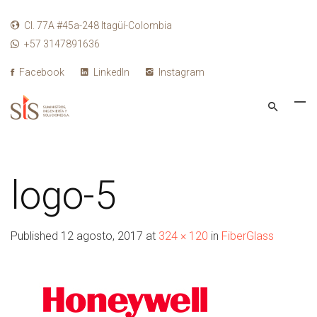
Cl. 77A #45a-248
Itagüí-Colombia
+57 3147891636
Facebook
LinkedIn
Instagram
logo-5
Published
12 agosto, 2017
at
324 × 120
in
FiberGlass