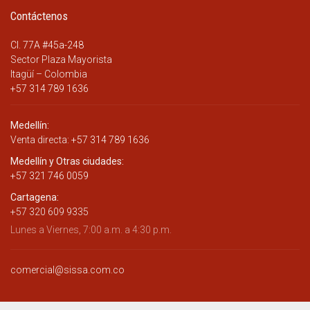
Contáctenos
Cl. 77A #45a-248
Sector Plaza Mayorista
Itagüí – Colombia
+57 314 789 1636
Medellín:
Venta directa:
+57 314 789 1636
Medellín y Otras ciudades:
+57 321 746 0059
Cartagena:
+57 320 609 9335
Lunes a Viernes, 7:00 a.m. a 4:30 p.m.
comercial@sissa.com.co